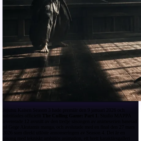
Jujutsu Kaisen Season 3 hade premiär den 9 januari 2026 och
subtitlades officiellt
The Culling Game: Part 1
. Studio MAPPA
levererade 12 avsnitt av den tredje säsongen av animeserien baserad
på Gege Akutamis manga, och avslutade med en final den 27 mars
2026 som direkt utlöste annonseringen av Season 4. Det är en
säsong med tekniskt ambitiös animation, ett brett karaktärsgalleri