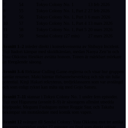
7
54
Tokyo Colony No. 1
13 feb 2026
8
55
Tokyo Colony No. 1, Part 2
27 feb 2026
9
56
Tokyo Colony No. 1, Part 3
6 mars 2026
10
57
Tokyo Colony No. 1, Part 4
13 mars 2026
11
58
Tokyo Colony No. 1, Part 5
20 mars 2026
12
59
Sendai Colony (27 min)
27 mars 2026
Avsnitt 1–2
inleder direkt i konsekvenserna av Shibuya Incident.
Yuji Itadori kämpar med skuldkänslan, medan Naoya Zen’in och
Yuta Okkotsu försöker avrätta honom. Tonen är märkbart mörkare
än föregående säsong.
Avsnitt 3–6
förklarar Culling Game-reglerna och visar hur gruppen
samlar resurser. Maki hämtar förbannelseverktyg och når sin fulla
potential. Kinji Hakari rekryteras, tredjeklassaren som var avstängd
och som enligt ryktet kan mäta sig med Gojo Satoru.
Avsnitt 7–11
stannar i Tokyo Colony No. 1 under fem episoder.
Yuji mot Higuruma (avsnitt 8–9) är säsongens allmänt utsedda
höjdpunkt. Megumi Fushiguro möter Reggie Star, och Takaba
bekämpar sin motståndare med komik som vapen.
Avsnitt 12
svänger till Sendai Colony: Yuta Okkotsu mot tre antika
sorcerers samtidigt under 27 minuter, en final som direkt utlöste