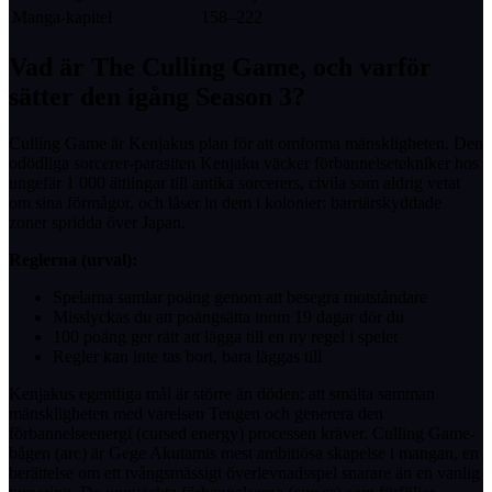
Manga-kapitel
158–222
Vad är The Culling Game, och varför
sätter den igång Season 3?
Culling Game är Kenjakus plan för att omforma mänskligheten. Den
odödliga sorcerer-parasiten Kenjaku väcker förbannelsetekniker hos
ungefär 1 000 ättlingar till antika sorcerers, civila som aldrig vetat
om sina förmågor, och låser in dem i kolonier: barriärskyddade
zoner spridda över Japan.
Reglerna (urval):
Spelarna samlar poäng genom att besegra motståndare
Misslyckas du att poängsätta inom 19 dagar dör du
100 poäng ger rätt att lägga till en ny regel i spelet
Regler kan inte tas bort, bara läggas till
Kenjakus egentliga mål är större än döden: att smälta samman
mänskligheten med varelsen Tengen och generera den
förbannelseenergi (cursed energy) processen kräver. Culling Game-
bågen (arc) är Gege Akutamis mest ambitiösa skapelse i mangan, en
berättelse om ett tvångsmässigt överlevnadsspel snarare än en vanlig