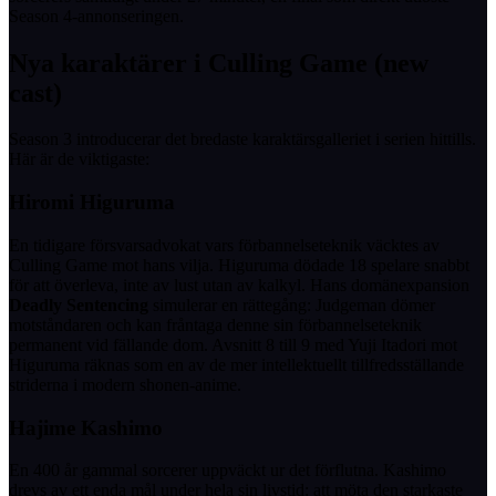
Season 4-annonseringen.
Nya karaktärer i Culling Game (new
cast)
Season 3 introducerar det bredaste karaktärsgalleriet i serien hittills.
Här är de viktigaste:
Hiromi Higuruma
En tidigare försvarsadvokat vars förbannelseteknik väcktes av
Culling Game mot hans vilja. Higuruma dödade 18 spelare snabbt
för att överleva, inte av lust utan av kalkyl. Hans domänexpansion
Deadly Sentencing
simulerar en rättegång: Judgeman dömer
motståndaren och kan fråntaga denne sin förbannelseteknik
permanent vid fällande dom. Avsnitt 8 till 9 med Yuji Itadori mot
Higuruma räknas som en av de mer intellektuellt tillfredsställande
striderna i modern shonen-anime.
Hajime Kashimo
En 400 år gammal sorcerer uppväckt ur det förflutna. Kashimo
drevs av ett enda mål under hela sin livstid: att möta den starkaste