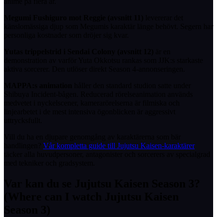
anime på flera år.
Megumi Fushiguro mot Reggie (avsnitt 11)
levererar det
känslomässiga djup som Megumis karaktär länge behövt. Segern har
personliga kostnader som dröjer sig kvar.
Yutas trippelstrid i Sendai Colony (avsnitt 12)
är en
demonstration av varför Yuta Okkotsu rankas som JJK:s starkaste
aktiva sorcerer. Den utlöser direkt Season 4-annonseringen.
MAPPA:s animation
håller den standard studion satte under
Shibuya Incident-bågen. Reducerad rörelseanimation används
medvetet i nyckelscener, kamerarörelserna är filmiska och
linjearbetet i de mest intensiva ögonblicken är aggressivt
uttrycksfullt.
Vill du ha en djupare genomgång av karaktärerna som bär
handlingen?
Vår kompletta guide till Jujutsu Kaisen-karaktärer
täcker alla huvudpersoner, antagonister och sorcerers av specialgrad
med tekniker och gradsystem.
Var kan du se Jujutsu Kaisen Season 3?
(Where can I watch Jujutsu Kaisen
Season 3)