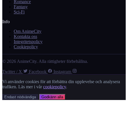
Romance
Fantasy
Sci-Fi
Info
Om AnimeCity
Kontakta oss
Integritetspolicy
Cookiepolicy
© 2026 AnimeCity. Alla rättigheter förbehållna.
Twitter / X
Facebook
Instagram
Vi använder cookies för att förbättra din upplevelse och analysera
trafiken. Läs mer i vår
cookiepolicy
.
Endast nödvändiga
Godkänn alla