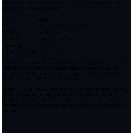
Direkt efter finalens sluttexter den 27 mars 2026 meddelades det:
Season 4 är officiellt bekräftad.
Fält
Info
Titel
The Culling Game: Part 2
Studio
MAPPA
Regissör
Shōta Goshozono
Streaming
Crunchyroll
Förväntad premiär
Januari 2027
Culling Game-bågen i mangan sträcker sig längre än vad Season 3
hann täcka, och Part 2 kommer att adaptera resterande kapitel.
Japanska TV-tider är redan bokade till januari 2027, och MAPPA:s
produktionskalender stöder den tidslinjen.
Season 3 är den tredje säsongen av en anime som konsekvent höjer
ribban. Culling Game-bågen är Gege Akutamis mest ambitiösa
skapelse hittills, och MAPPA:s adaption gör den rättvisa. Den som
tog paus efter Shibuya Incident har nu god anledning att komma
tillbaka.