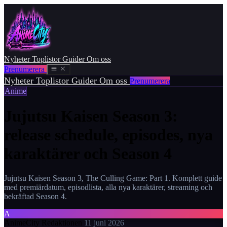
Nyheter
Toplistor
Guider
Om oss
Prenumerera
Nyheter
Toplistor
Guider
Om oss
Prenumerera
Anime
Jujutsu Kaisen Season 3:
release schedule, episodes, nya
karaktärer och Season 4
Jujutsu Kaisen Season 3, The Culling Game: Part 1. Komplett guide
med premiärdatum, episodlista, alla nya karaktärer, streaming och
bekräftad Season 4.
A
AnimeCity Redaktionen
11 juni 2026