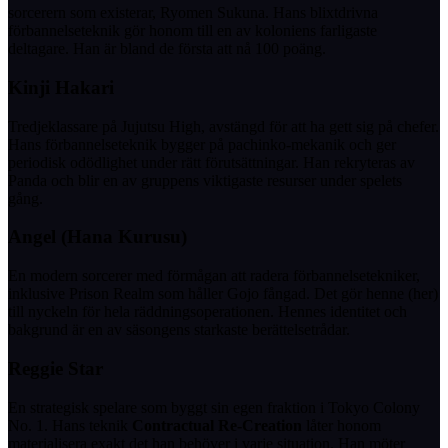
sorcerern som existerar, Ryomen Sukuna. Hans blixtdrivna
förbannelseteknik gör honom till en av koloniens farligaste
deltagare. Han är bland de första att nå 100 poäng.
Kinji Hakari
Tredjeklassare på Jujutsu High, avstängd för att ha gett sig på chefer.
Hans förbannelseteknik bygger på pachinko-mekanik och ger
periodisk odödlighet under rätt förutsättningar. Han rekryteras av
Panda och blir en av gruppens viktigaste resurser under spelets
gång.
Angel (Hana Kurusu)
En modern sorcerer med förmågan att radera förbannelsetekniker,
inklusive Prison Realm som håller Gojo fångad. Det gör henne (her)
till nyckeln för hela räddningsoperationen. Hennes identitet och
bakgrund är en av säsongens starkaste berättelsetrådar.
Reggie Star
En strategisk spelare som byggt sin egen fraktion i Tokyo Colony
No. 1. Hans teknik
Contractual Re-Creation
låter honom
materialisera exakt det han behöver i varje situation. Han möter