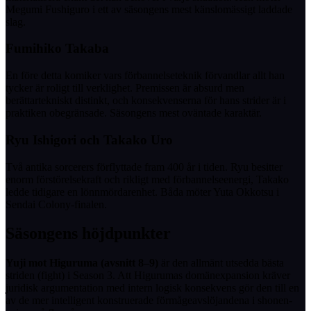
Megumi Fushiguro i ett av säsongens mest känslomässigt laddade
slag.
Fumihiko Takaba
En före detta komiker vars förbannelseteknik förvandlar allt han
tycker är roligt till verklighet. Premissen är absurd men
berättartekniskt distinkt, och konsekvenserna för hans strider är i
praktiken obegränsade. Säsongens mest oväntade karaktär.
Ryu Ishigori och Takako Uro
Två antika sorcerers förflyttade fram 400 år i tiden. Ryu besitter
enorm förstörelsekraft och rikligt med förbannelseenergi, Takako
ledde tidigare en lönnmördarenhet. Båda möter Yuta Okkotsu i
Sendai Colony-finalen.
Säsongens höjdpunkter
Yuji mot Higuruma (avsnitt 8–9)
är den allmänt utsedda bästa
striden (fight) i Season 3. Att Higurumas domänexpansion kräver
juridisk argumentation med intern logisk konsekvens gör den till en
av de mer intelligent konstruerade förmågeavslöjandena i shonen-