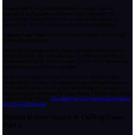
Crunchyroll
är det primära alternativet i Sverige. Japanskt
originalljud med engelska undertexter fanns tillgängligt från
premiären den 9 januari 2026, och en engelsk dub startade 22
januari 2026. Alla 12 avsnitt (episodes) finns nu tillgängliga.
Amazon Prime Video
har också licensierat serien, och den ingår i
Prime-prenumerationen.
Undrar du hur många episoder (many episodes) som kommit ut
(come out) hittills eller vem som är med i rollistan (cast)? Alla 12
avsnitt sändes klart till och med finalen 27 mars 2026, med samma
röstskådespelare som tidigare säsonger.
Ser du Season 3 utan att ha sett Season 1 och 2 missar du den
känslomässiga tyngden: hela säsongen bygger på konsekvenserna
av Shibuya Incident. Vill du se allt i rätt ordning bör du även se
filmen (movie) Jujutsu Kaisen 0 innan säsong 1. Undrar du vad som
hände med Gojo Satoru?
Vår artikel om Gojo Satorus död förklarar
hur och varför han dog
.
Jujutsu Kaisen Season 4: Culling Game
Part 2