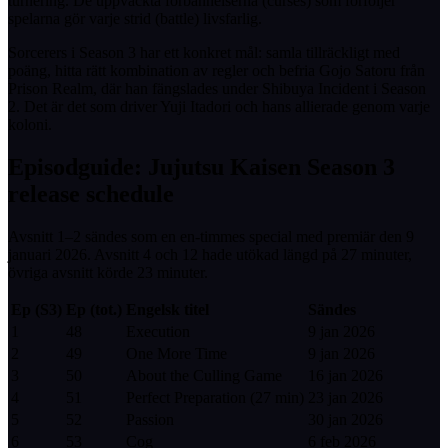
turnering. De uppväckta förbannelserna (curses) som förföljer
spelarna gör varje strid (battle) livsfarlig.
Sorcerers i Season 3 har ett konkret mål: samla tillräckligt med
poäng, hitta rätt kombination av regler och befria Gojo Satoru från
Prison Realm, där han fängslades under Shibuya Incident i Season
2. Det är det som driver Yuji Itadori och hans allierade genom varje
koloni.
Episodguide: Jujutsu Kaisen Season 3
release schedule
Avsnitt 1–2 sändes som en en-timmes special med premiär den 9
januari 2026. Avsnitt 4 och 12 hade utökad längd på 27 minuter,
övriga avsnitt körde 23 minuter.
Ep (S3)
Ep (tot.)
Engelsk titel
Sändes
1
48
Execution
9 jan 2026
2
49
One More Time
9 jan 2026
3
50
About the Culling Game
16 jan 2026
4
51
Perfect Preparation (27 min)
23 jan 2026
5
52
Passion
30 jan 2026
6
53
Cog
6 feb 2026