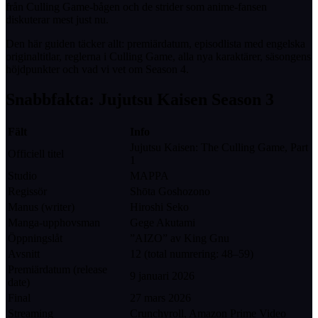
från Culling Game-bågen och de strider som anime-fansen
diskuterar mest just nu.
Den här guiden täcker allt: premiärdatum, episodlista med engelska
originaltitlar, reglerna i Culling Game, alla nya karaktärer, säsongens
höjdpunkter och vad vi vet om Season 4.
Snabbfakta: Jujutsu Kaisen Season 3
Fält
Info
Jujutsu Kaisen: The Culling Game, Part
Officiell titel
1
Studio
MAPPA
Regissör
Shōta Goshozono
Manus (writer)
Hiroshi Seko
Manga-upphovsman
Gege Akutami
Öppningslåt
”AIZO” av King Gnu
Avsnitt
12 (total numrering: 48–59)
Premiärdatum (release
9 januari 2026
date)
Final
27 mars 2026
Streaming
Crunchyroll, Amazon Prime Video