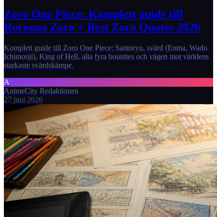
Zoro One Piece: Komplett guide till
Roronoa Zoro + Best Zoro Quotes 2026
Komplett guide till Zoro One Piece: Santoryu, svärd (Enma, Wado
Ichimonji), King of Hell, alla fyra bounties och vägen mot världens
starkaste svärdskämpe.
A
AnimeCity Redaktionen
27 juni 2026