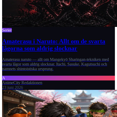
Serier
Amaterasu i Naruto: Allt om de svarta
lågorna som aldrig slocknar
Amaterasu naruto — allt om Mangekyō Sharingan-tekniken med
svarta lågor som aldrig slocknar. Itachi, Sasuke, Kagutsuchi och
namnets shintoistiska ursprung.
A
AnimeCity Redaktionen
23 juni 2026