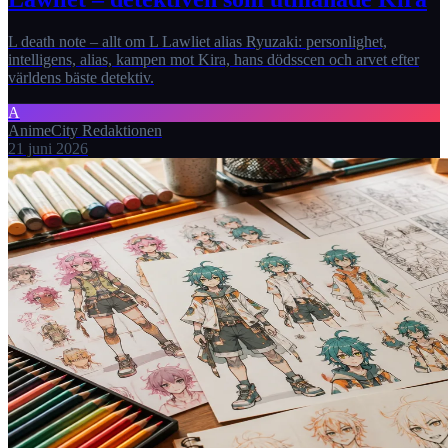
L death note – allt om L Lawliet alias Ryuzaki: personlighet,
intelligens, alias, kampen mot Kira, hans dödsscen och arvet efter
världens bäste detektiv.
A
AnimeCity Redaktionen
21 juni 2026