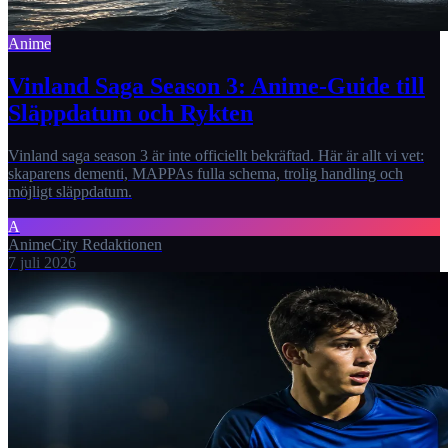
Anime
Vinland Saga Season 3: Anime-Guide till
Släppdatum och Rykten
Vinland saga season 3 är inte officiellt bekräftad. Här är allt vi vet:
skaparens dementi, MAPPAs fulla schema, trolig handling och
möjligt släppdatum.
A
AnimeCity Redaktionen
7 juli 2026