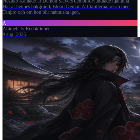
Nezuko Kamado är Demon Slayers demonförvandlade hjältinna.
Här är hennes bakgrund, Blood Demon Art-krafterna, resan med
Tanjiro och om hon blir människa igen.
A
AnimeCity Redaktionen
9 aug. 2026