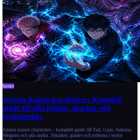
Serier
Jujutsu Kaisen karaktärer: Komplett
guide till alla hjältar, skurkar och
förbannelser
Jujutsu kaisen characters – komplett guide till Yuji, Gojo, Sukuna,
Megumi och alla andra. Tekniker, grader och rollerna i serien