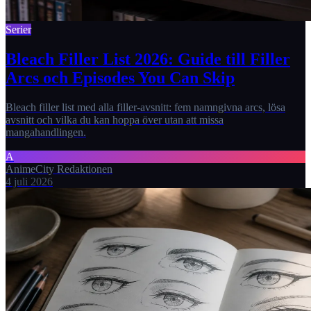
Serier
Bleach Filler List 2026: Guide till Filler
Arcs och Episodes You Can Skip
Bleach filler list med alla filler-avsnitt: fem namngivna arcs, lösa
avsnitt och vilka du kan hoppa över utan att missa
mangahandlingen.
A
AnimeCity Redaktionen
4 juli 2026