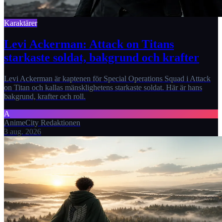
Karaktärer
Levi Ackerman: Attack on Titans
starkaste soldat, bakgrund och krafter
Levi Ackerman är kaptenen för Special Operations Squad i Attack
on Titan och kallas mänsklighetens starkaste soldat. Här är hans
bakgrund, krafter och roll.
A
AnimeCity Redaktionen
3 aug. 2026