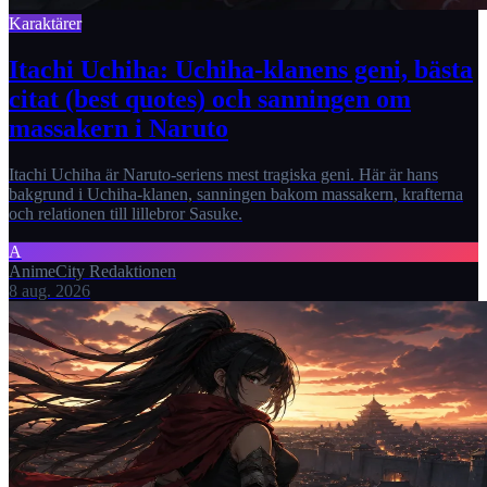
Karaktärer
Itachi Uchiha: Uchiha-klanens geni, bästa
citat (best quotes) och sanningen om
massakern i Naruto
Itachi Uchiha är Naruto-seriens mest tragiska geni. Här är hans
bakgrund i Uchiha-klanen, sanningen bakom massakern, krafterna
och relationen till lillebror Sasuke.
A
AnimeCity Redaktionen
8 aug. 2026