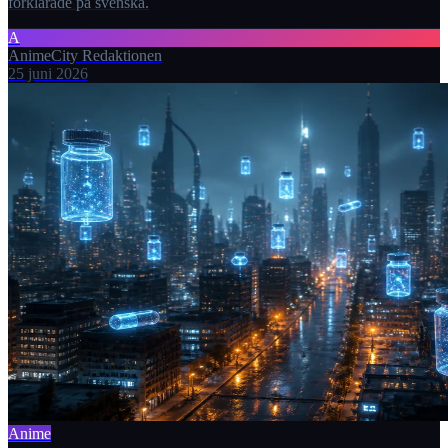
förklarade på svenska.
A
AnimeCity Redaktionen
25 juni 2026
Anime