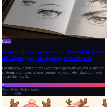
Guide
How to draw anime eyes – komplett guide
till ögontyper, skuggning och uttryck
Lär dig how to draw anime eyes med steg-för-steg-teknik. Guide till
anatomi, ögontyper, tareme, tsurime, könskillnader, skuggning och
sju ansiktsuttryck.
A
AnimeCity Redaktionen
29 juni 2026