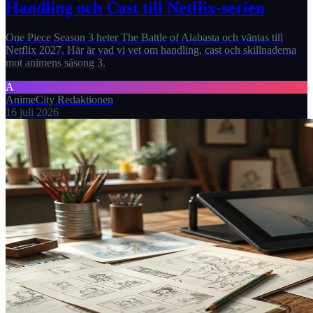
Handling och Cast till Netflix-serien
One Piece Season 3 heter The Battle of Alabasta och väntas till
Netflix 2027. Här är vad vi vet om handling, cast och skillnaderna
mot animens säsong 3.
A
AnimeCity Redaktionen
16 juli 2026