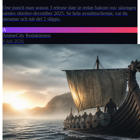
One punch man season 3 release date är redan bakom oss: säsongen
sändes oktober-december 2025. Se hela avsnittsschemat, var du
streamar och när del 2 släpps.
A
AnimeCity Redaktionen
8 juli 2026