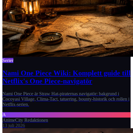
Serier
Nami One Piece Wiki: Komplett guide till
Netflix's One Piece-navigatör
Nami One Piece är Straw Hat-piraternas navigatör: bakgrund i
Cocoyasi Village, Clima-Tact, tatuering, bounty-historik och rollen i
Netflix-serien.
A
AnimeCity Redaktionen
13 juli 2026