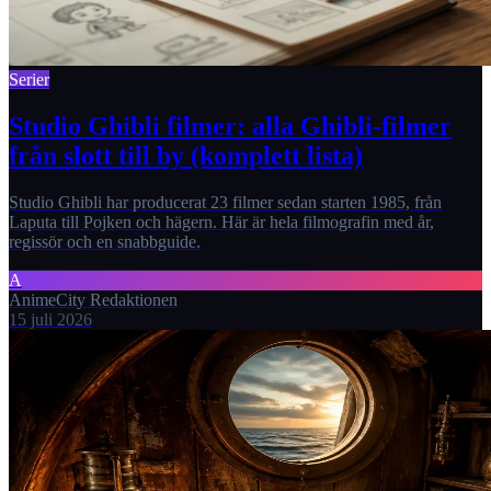
Serier
Studio Ghibli filmer: alla Ghibli-filmer
från slott till by (komplett lista)
Studio Ghibli har producerat 23 filmer sedan starten 1985, från
Laputa till Pojken och hägern. Här är hela filmografin med år,
regissör och en snabbguide.
A
AnimeCity Redaktionen
15 juli 2026