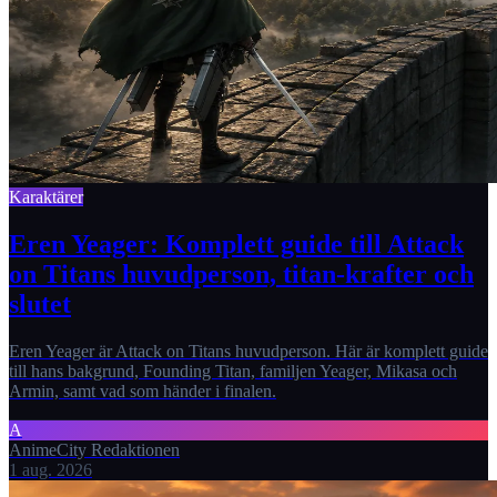
Karaktärer
Eren Yeager: Komplett guide till Attack
on Titans huvudperson, titan-krafter och
slutet
Eren Yeager är Attack on Titans huvudperson. Här är komplett guide
till hans bakgrund, Founding Titan, familjen Yeager, Mikasa och
Armin, samt vad som händer i finalen.
A
AnimeCity Redaktionen
1 aug. 2026