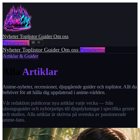
Nyheter
Toplistor
Guider
Om oss
Prenumerera
Nyheter
Toplistor
Guider
Om oss
Prenumerera
Artiklar & Guider
Alla
Artiklar
Anime-nyheter, recensioner, djupgående guider och toplistor. Allt du
behöver för att hålla dig uppdaterad i anime-världen.
Vår redaktion publicerar nya artiklar varje vecka — från
säsongsguider och nybörjartips till djupdykningar i specifika genrer
och studios. Alla artiklar är skrivna på svenska av passionerade
anime-fans.