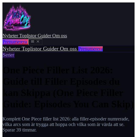
Nyheter
Toplistor
Guider
Om oss
Prenumerera
Nyheter
Toplistor
Guider
Om oss
Prenumerera
Serier
One Piece Filler List 2026:
Guide till Filler Episodes du
kan Skippa (One Piece Filler
Guide: Episodes You Can Skip)
Komplett One Piece filler list 2026: alla filler-episoder numrerade,
vilka arcs som är trygga att hoppa och vilka som är värda att se.
Sparar 39 timmar.