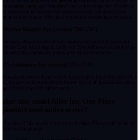
En arc med actionfokus och anständig stämning. Straw Hats möter
en piratklan som jagar Islandsbewoners på nordliga hav. Kvaliteten
är ojämn men har genuint bra actionsekvenser och minst ett par
minnesvärda scener. Värd att se om du inte stressar igenom serien.
Marine Rookie Arc (avsnitt 780–782)
Tre korta lättsamma avsnitt som fungerar som andrum precis före
Whole Cake Island-sagan. Luffy och Sanji infiltrerar en marine-bas
för mat. Utan dramatiska stakes, men välskriven humor.
Z’s Ambition Arc (avsnitt 575–578)
Fyra avsnitt som etablerar antagonisten Zephyr inför One Piece Film
Z. Hoppa om du inte tänker se filmen. Se om du planerar det, arken
ger bättre kontext för filmens motiv.
Hur stor andel filler har One Piece
jämfört med andra serier?
One Piece hålls ofta fram som ett av de lägre filler-exemplen bland
Shonen-klassikerna: