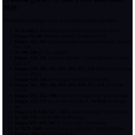
2026
Det enklaste upplägget för att ta sig igenom serien utan filler:
Se avsnitt 1–53
normalt: East Blue-sagan är rent canon.
Hoppa 54–60
(Warship Island). Fortsätt från 61.
Hoppa 131–143
(Post-Alabasta/Goat Island/Ruluka). Fortsätt
från 144.
Se 196–206
(G-8): värd det.
Hoppa 220–226
(Ocean’s Dream + Foxy’s Return). Fortsätt
från 227.
Hoppa 279–283, 291–292, 303, 317–319
(filler-kluster kring
Enies Lobby).
Hoppa 326–336
eller se dem valfritt (Ice Hunter).
Hoppa 382–384, 406–407, 426–429, 457–458
: gå direkt
vidare.
Hoppa 492, 542, 590
(crossovers, inget One Piece-innehåll).
Hoppa 575–578
om du inte ser Film Z.
Se dem
om du gör
det.
Hoppa 626–628, 747–750
(Caesar Retrieval + Silver Mine).
Se 780–782
valfritt (Marine Rookie).
Hoppa 895–896, 907
(Cidre Guild + Jubileum).
Se 1029–1030
om du tänker se Film: Red. Annars hoppa.
Hoppa 1084
(Wano Departure).