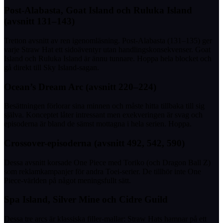
Post-Alabasta, Goat Island och Ruluka Island
(avsnitt 131–143)
Tretton avsnitt av ren igenomläsning. Post-Alabasta (131–135) ger
varje Straw Hat ett sidoäventyr utan handlingskonsekvenser. Goat
Island och Ruluka Island är ännu tunnare. Hoppa hela blocket och
gå direkt till Sky Island-sagan.
Ocean’s Dream Arc (avsnitt 220–224)
Besättningen förlorar sina minnen och måste hitta tillbaka till sig
själva. Konceptet låter intressant men exekveringen är svag och
episoderna är bland de sämst mottagna i hela serien. Hoppa.
Crossover-episoderna (avsnitt 492, 542, 590)
Dessa avsnitt korsade One Piece med Toriko (och Dragon Ball Z)
som reklamkampanjer för andra Toei-serier. De tillhör inte One
Piece-världen på något meningsfullt sätt.
Spa Island, Silver Mine och Cidre Guild
Dessa tre arcs är klassiska filler-mallar: Straw Hats hamnar på ett