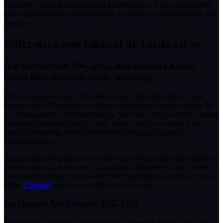
nytt ställe, träffar karaktärer utan konsekvens och löser ett problem
utan koppling till huvudhandlingen. Kvaliteten är godkänd men inte
mer än så.
Filler-arcs som faktiskt är värda att se
G-8 Arc (avsnitt 196–206): den absoluta bästen
bland filler episodes worth watching
G-8 är konsensus bland One Piece-fans: bästa filler-arken i hela
serien, punkt. Direkt efter att Straw Hats lämnar Skypiea landar de
av misstag inuti en Marine-fästning. Vad följer är tio avsnitt av smart
cat-and-mouse-handling där varje Straw Hat får sin tid att lysa:
Sanjis matlagning, Robins infiltrationsförmåga, Choppers
improvisationer.
Antagonisten Jonathan är en av de bäst skrivna originalskaraktärerna
Toei producerat. Arken har hög animationskvalitet och ett narrativt
tempo som matchar canon-avsnitt, med gästframträdanden av bland
andra
Chopper
som får extra tid att lysa. Se den.
Ice Hunter Arc (avsnitt 326–336)