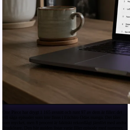
One Piece har drygt 1 165 avsnitt och runt 97 av dem är filler: det
vill säga episoder som inte finns i Eiichiro Odas manga. Det låter
som mycket, men 8 procent är faktiskt rekordlågt jämfört med andra
långkörare. Den här guiden listar varje filler episode med nummer,