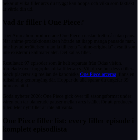
pekar ut vilka filler arcs du tryggt kan hoppa och vilka som faktiskt
är värda din tid.
Vad är filler i One Piece?
Toei Animation producerade One Piece i nästan trettio år utan paus.
När anime-produktionstakten hötade att ikapp manga pausade man,
inte huvudberättelsen, utan la till egna “anime-originala” avsnitt som
inte existerar i källmaterialet. Det kallas filler.
Resultatet: 97 episoder som är helt separata från Odas vision,
fördelade över tjugoplus olika filler-arcs. Vill du se hur dessa filler-
block placerar sig mellan de kanoniska
One Piece-arcerna
, finns en
fullständig genomgång där. Hoppar du alla sparar du ungefär 39
timmars tittid.
Goda nyheter 2026: One Piece gick över till säsongsformat under
våren och tar planerade pauser mellan arcs istället för att producera
filler. Mer nytt filler är inte att vänta.
One Piece filler list: every filler episode i
komplett episodlista