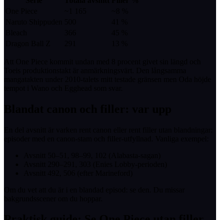
Serie
Totala avsnitt
Filler %
One Piece
~1 165
~8 %
Naruto Shippuden
500
41 %
Bleach
366
45 %
Dragon Ball Z
291
13 %
Att One Piece kommit undan med 8 procent givet sin längd och
Toeis produktionstakt är anmärkningsvärt. Den långsamma
mangatakten under 2010-talets mitt testade gränsen men Oda höjde
tempot i Wano och Egghead som svar.
Blandat canon och filler: var upp
En del avsnitt är varken rent canon eller rent filler utan blandningar:
episoder med en canon-stam och filler-utfyllnad. Vanliga exempel:
Avsnitt 50–51, 98–99, 102 (Alabasta-sagan)
Avsnitt 290–291, 303 (Enies Lobby-perioden)
Avsnitt 492, 506 (efter Marineford)
Om du vet att du är i en blandad episod: se den. Du missar
bakgrundsscener om du hoppar.
Praktisk guide: Se One Piece utan filler