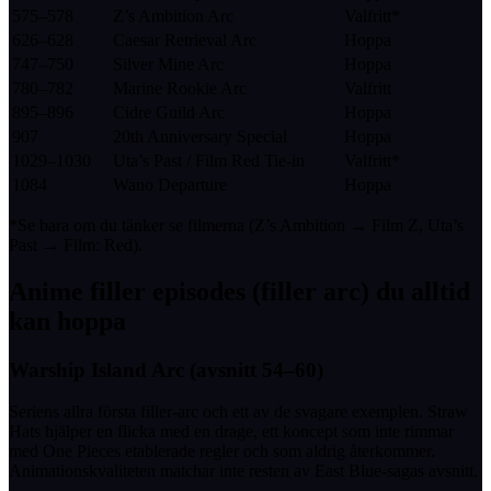
575–578
Z’s Ambition Arc
Valfritt*
626–628
Caesar Retrieval Arc
Hoppa
747–750
Silver Mine Arc
Hoppa
780–782
Marine Rookie Arc
Valfritt
895–896
Cidre Guild Arc
Hoppa
907
20th Anniversary Special
Hoppa
1029–1030
Uta’s Past / Film Red Tie-in
Valfritt*
1084
Wano Departure
Hoppa
*Se bara om du tänker se filmerna (Z’s Ambition → Film Z, Uta’s
Past → Film: Red).
Anime filler episodes (filler arc) du alltid
kan hoppa
Warship Island Arc (avsnitt 54–60)
Seriens allra första filler-arc och ett av de svagare exemplen. Straw
Hats hjälper en flicka med en drage, ett koncept som inte rimmar
med One Pieces etablerade regler och som aldrig återkommer.
Animationskvaliteten matchar inte resten av East Blue-sagas avsnitt.