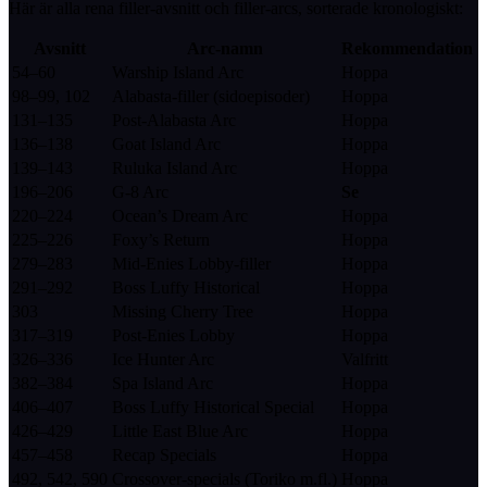
Här är alla rena filler-avsnitt och filler-arcs, sorterade kronologiskt:
Avsnitt
Arc-namn
Rekommendation
54–60
Warship Island Arc
Hoppa
98–99, 102
Alabasta-filler (sidoepisoder)
Hoppa
131–135
Post-Alabasta Arc
Hoppa
136–138
Goat Island Arc
Hoppa
139–143
Ruluka Island Arc
Hoppa
196–206
G-8 Arc
Se
220–224
Ocean’s Dream Arc
Hoppa
225–226
Foxy’s Return
Hoppa
279–283
Mid-Enies Lobby-filler
Hoppa
291–292
Boss Luffy Historical
Hoppa
303
Missing Cherry Tree
Hoppa
317–319
Post-Enies Lobby
Hoppa
326–336
Ice Hunter Arc
Valfritt
382–384
Spa Island Arc
Hoppa
406–407
Boss Luffy Historical Special
Hoppa
426–429
Little East Blue Arc
Hoppa
457–458
Recap Specials
Hoppa
492, 542, 590
Crossover-specials (Toriko m.fl.)
Hoppa