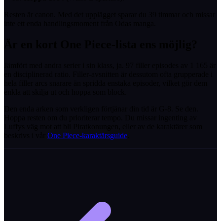
Resten är canon. Med det upplägget sparar du 39 timmar och missar
inte ett enda handlingsmoment från Odas manga.
Är en kort One Piece-lista ens möjlig?
Jämfört med andra serier i sin klass, ja. 97 filler episodes av 1 165 är
en disciplinerad ratio. Filler-avsnitten är dessutom ofta grupperade i
hela filler arcs snarare än spridda enstaka episoder, vilket gör dem
enkla att skilja ut och hoppa som block.
Den enda arken som verkligen förtjänar din tid är G-8. Se den.
Hoppa resten om du prioriterar tempo. Du missar ingenting av
Luffys väg mot att bli Piratkonungen, eller av de karaktärer som
beskrivs i vår
One Piece-karaktärsguide
.