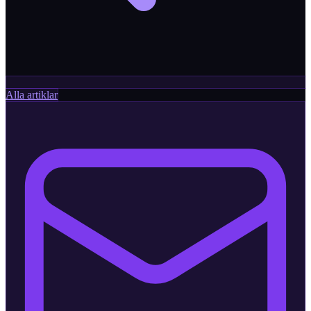
Alla artiklar